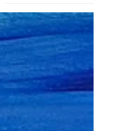
anders Und ich, mir war als sei ich nicht mehr
Nur für die Kühe Sie anzusehen Bevor ihr
gleich wieder die Augen verdreht Ich sehe
es nicht Ich bin nicht hier Und wär ich's doch
Nur um zu sagen Die Kühe wer weiß wie
viele Mir sind sie für immer genug Fritz
Schollmeyer (2025) Gelesen vom Autor gibts
den Text hier Foto Fritz Schollmeyer