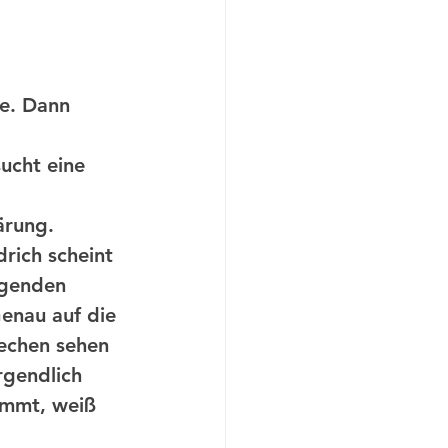
ärung. 
rich scheint 
agenden 
enau auf die 
rechen sehen 
rgendlich 
immt, weiß 