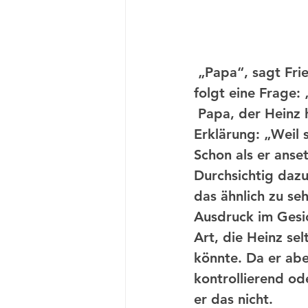
 „Papa“, sagt Friedrich. Das ‚Papa‘ mit langgezogenem A am Ende. Dann 
folgt eine Frage
 Papa, der Heinz heißt, schließt die Augen. Atmet durch. Und versucht eine 
Erklärung: „Weil 
Schon als er anset
Durchsichtig dazu
das ähnlich zu se
Ausdruck im Gesi
Art, die Heinz se
könnte. Da er abe
kontrollierend od
er das nicht.