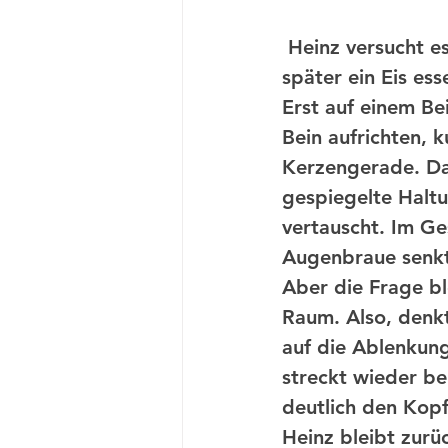
 Heinz versucht es mit einer anderen Strategie: „Was meinst du, wollen wir 
später ein Eis es
Erst auf einem Be
Bein aufrichten, 
Kerzengerade. Da
gespiegelte Haltu
vertauscht. Im Ge
Augenbraue senkt
Aber die Frage bl
Raum. Also, denk
auf die Ablenkung
streckt wieder bei
deutlich den Kopf
Heinz bleibt zurü