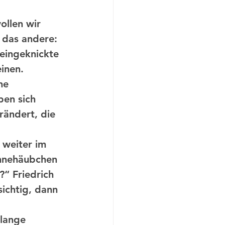
 das andere: 
eingeknickte 
inen. 
ne 
ben sich 
rändert, die 
 weiter im 
ahnehäubchen 
“ Friedrich 
sichtig, dann 
 lange 