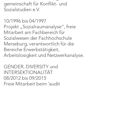
gemeinschaft für Konflikt- und
Sozialstudien e.V.
10/1996 bis 04/1997
Projekt „Sozialraumanalyse“, freie
Mitarbeit am Fachbereich für
Sozialwesen der Fachhochschule
Merseburg, verantwortlich für die
Bereiche Erwerbstätigkeit,
Arbeitslosigkeit und Netzwerkanalyse.
GENDER, DIVERSITY und
INTERSEKTIONALITÄT
08/2012 bis 09/2015
Freie Mitarbeit beim 'audit
familiengerechte hochschule' der
Hochschule Merseburg, Umsetzung der
wissenschaftlichen Begleitforschung.
06/2013 bis 10/2013
Freie Mitarbeit beim Projekt
„Älterwerden im Saalekreis“.