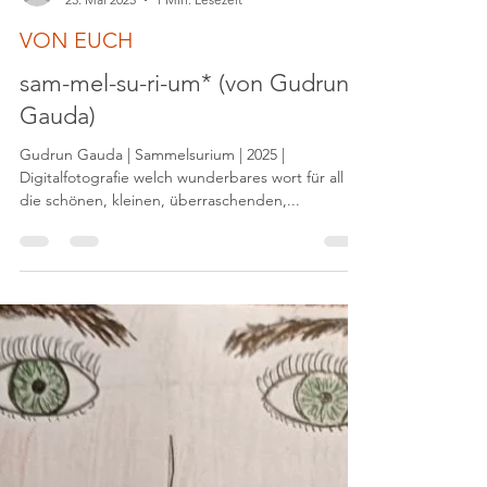
jeannettedrygalla
25. Mai 2025
1 Min. Lesezeit
VON EUCH
sam-mel-su-ri-um* (von Gudrun
Gauda)
Gudrun Gauda | Sammelsurium | 2025 |
Digitalfotografie welch wunderbares wort für all
die schönen, kleinen, überraschenden,...