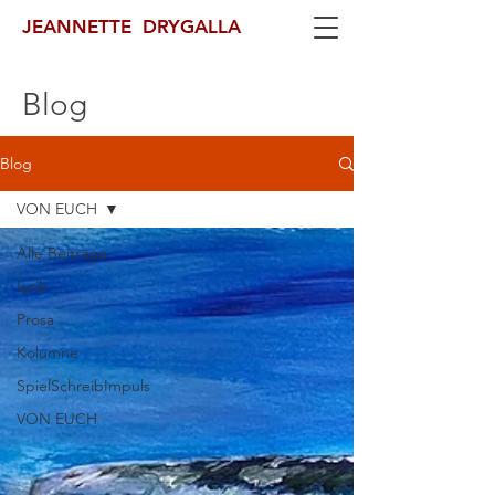
JEANNETTE DRYGALLA
Blog
Blog
VON EUCH
Alle Beiträge
Lyrik
Prosa
Kolumne
SpielSchreibImpuls
VON EUCH