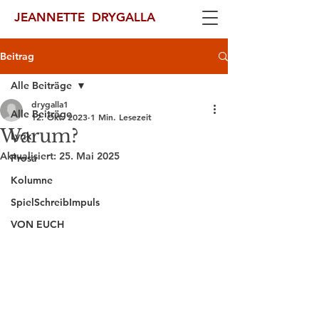
JEANNETTE DRYGALLA
Beitrag
Alle Beiträge
drygalla1
Alle Beiträge
12. Okt. 2023
1 Min. Lesezeit
Warum?
Lyrik
Aktualisiert:
25. Mai 2025
Prosa
Kolumne
SpielSchreibImpuls
VON EUCH