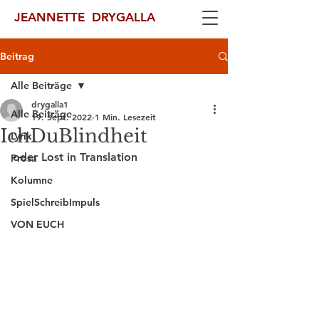
JEANNETTE DRYGALLA
Beitrag
Alle Beiträge
drygalla1
Alle Beiträge
19. Sept. 2022
1 Min. Lesezeit
IchDuBlindheit
Lyrik
oder Lost in Translation 
Prosa
Kolumne
SpielSchreibImpuls
VON EUCH